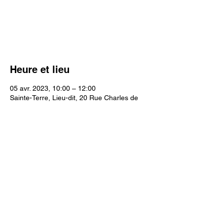
Les inscriptions sont closes
Voir autres événements
Heure et lieu
05 avr. 2023, 10:00 – 12:00
Sainte-Terre, Lieu-dit, 20 Rue Charles de
Gaulle, 33350 Sainte-Terre, France
Partager cet événement