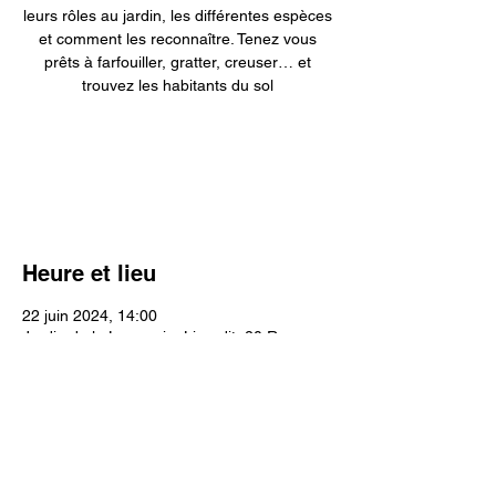
leurs rôles au jardin, les différentes espèces
et comment les reconnaître. Tenez vous
prêts à farfouiller, gratter, creuser… et
trouvez les habitants du sol
Les inscriptions sont closes
Voir d'autres événements
Heure et lieu
22 juin 2024, 14:00
Jardin de la Lamproie, Lieu-dit, 20 Rue
Charles de Gaulle, 33350 Sainte-Terre,
France