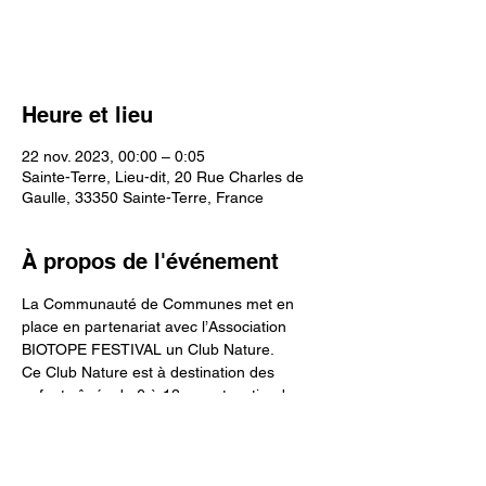
Voir d'autres événements
Heure et lieu
22 nov. 2023, 00:00 – 0:05
Sainte-Terre, Lieu-dit, 20 Rue Charles de
Gaulle, 33350 Sainte-Terre, France
À propos de l'événement
La Communauté de Communes met en 
place en partenariat avec l’Association 
BIOTOPE FESTIVAL un Club Nature.
Ce Club Nature est à destination des 
enfants âgés de 6 à 12 ans et se tiendra un 
mercredi sur deux à partir du 13 
Septembre au Jardin de la Lamproie de 
Sainte-Terre.