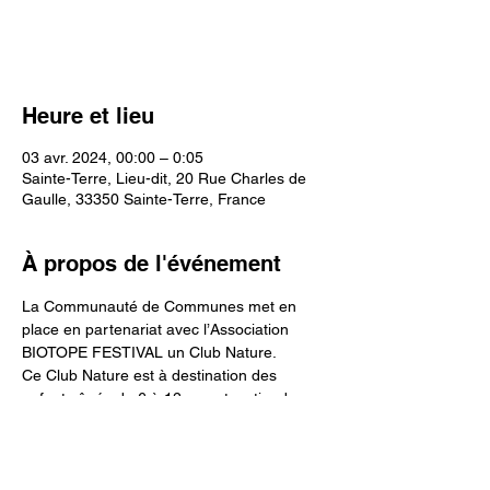
Voir d'autres événements
Heure et lieu
03 avr. 2024, 00:00 – 0:05
Sainte-Terre, Lieu-dit, 20 Rue Charles de
Gaulle, 33350 Sainte-Terre, France
À propos de l'événement
La Communauté de Communes met en 
place en partenariat avec l’Association 
BIOTOPE FESTIVAL un Club Nature.
Ce Club Nature est à destination des 
enfants âgés de 6 à 12 ans et se tiendra un 
mercredi sur deux à partir du 13 
Septembre au Jardin de la Lamproie de 
Sainte-Terre.