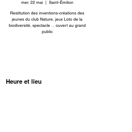
mer. 22 mai
  |  
Saint-Émilion
Restitution des inventions-créations des
jeunes du club Nature, jeux Loto de la
biodiversité, spectacle ... ouvert au grand
public
Aucun billet en vente
Voir d'autres événements
Heure et lieu
22 mai 2024, 11:00 – 15:00
Saint-Émilion, 14 Rue Guadet, 33330 Saint-
Émilion, France