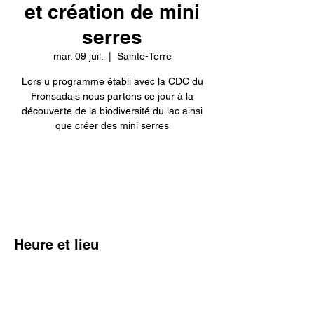
et création de mini
serres
mar. 09 juil.
  |  
Sainte-Terre
Lors u programme établi avec la CDC du
Fronsadais nous partons ce jour à la
découverte de la biodiversité du lac ainsi
que créer des mini serres
Aucun billet en vente
Voir d'autres événements
Heure et lieu
09 juil. 2024, 14:00 – 17:00
Sainte-Terre, Lieu-dit, 20 Rue Charles de
Gaulle, 33350 Sainte-Terre, France