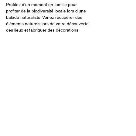
Profitez d'un moment en famille pour 
profiter de la biodiversité locale lors d'une 
balade naturaliste. Venez récupérer des 
éléments naturels lors de votre découverte 
des lieux et fabriquer des décorations 
naturelles aux couleurs de l'Automne. 
Venez en famille, entre amis ou en solo!
Tarifs:
Adhérents: Adulte 5€/ Enfant 3€
Non-adhérents: Adulte 10€/ Enfant 5€
Une animation est offerte après chaque 
adhésion 
Partager cet événement