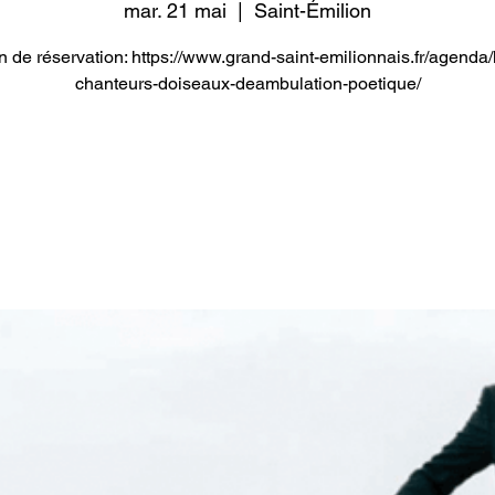
mar. 21 mai
  |  
Saint-Émilion
n de réservation: https://www.grand-saint-emilionnais.fr/agenda/
chanteurs-doiseaux-deambulation-poetique/
Les inscriptions sont closes
Voir d'autres événements