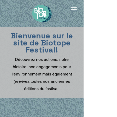
Bienvenue sur le
site de Biotope
Festival!
Découvrez nos actions, notre
histoire, nos engagements pour
l'environnement mais également
(re)vivez toutes nos anciennes
éditions du festival!